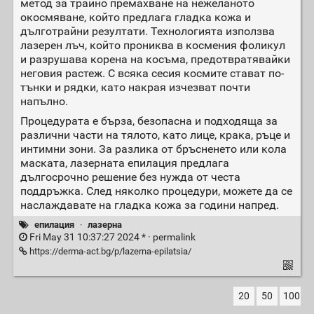
метод за трайно премахване на нежеланото
окосмяване, който предлага гладка кожа и
дълготрайни резултати. Технологията използва
лазерен лъч, който прониква в космения фоликул
и разрушава корена на косъма, предотвратявайки
неговия растеж. С всяка сесия космите стават по-
тънки и рядки, като накрая изчезват почти
напълно.
Процедурата е бърза, безопасна и подходяща за
различни части на тялото, като лице, крака, ръце и
интимни зони. За разлика от бръсненето или кола
маската, лазерната епилация предлага
дългосрочно решение без нужда от честа
поддръжка. След няколко процедури, можете да се
наслаждавате на гладка кожа за години напред.
епилация
·
лазерна
Fri May 31 10:37:27 2024 * ·
permalink
https://derma-act.bg/p/lazerna-epilatsia/
20
50
100