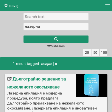
osveji
Tag cloud
Picture wall
Daily
RSS Feed
Logi
225
shaares
20
50
100
1 result tagged
лазерна
Дълготрайно решение за
нежеланото окосмяване
Лазерна епилация е модерна
процедура, която предлага
дълготрайно премахване на нежеланото
окосмяване. Лазерната епилация е иновативен