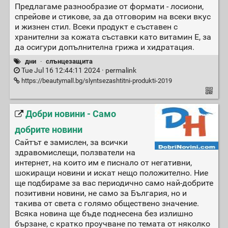
Предлагаме разнообразие от формати - лосиони,
спрейове и стикове, за да отговорим на всеки вкус
и жизнен стил. Всеки продукт е съставен с
хранителни за кожата съставки като витамин E, за
да осигури допълнителна грижа и хидратация.
дни
·
слънцезащита
Tue Jul 16 12:44:11 2024 ·
permalink
https://beautymall.bg/slyntsezashtitni-produkti-2019
Добри новини - Само
добрите новини
Сайтът е замислен, за всички
здравомислещи, ползватели на
интернет, на които им е писнало от негативни,
шокиращи новини и искат нещо положително. Ние
ще подбираме за вас периодично само най-добрите
позитивни новини, не само за България, но и
такива от света с голямо обществено значение.
Всяка новина ще бъде поднесена без излишно
бързане, с кратко проучване по темата от няколко