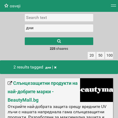
osveji
Tag cloud
Picture wall
Daily
RSS Feed
Logi
225
shaares
20
50
100
2 results tagged
дни
Слънцезащитни продукти на
най-добрите марки -
BeautyMall.bg
Открийте най-добрата защита срещу вредните UV
лъчи с нашата напреднала гама слънцезащитни
продукти. Разработени за максимална защита и