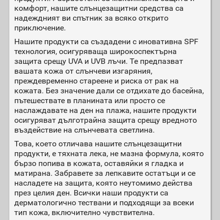
комфорт, нашите слънцезащитни средства са
надеждният ви спътник за всяко открито
приключение.
Нашите продукти са създадени с иновативна SPF
технология, осигуряваща широкоспектърна
защита срещу UVA и UVB лъчи. Те предпазват
вашата кожа от слънчеви изгаряния,
преждевременно стареене и риска от рак на
кожата. Без значение дали се отдихате до басейна,
пътешествате в планината или просто се
наслаждавате на ден на плажа, нашите продукти
осигуряват дълготрайна защита срещу вредното
въздействие на слънчевата светлина.
Това, което отличава нашите слънцезащитни
продукти, е тяхната лека, не мазна формула, която
бързо попива в кожата, оставяйки я гладка и
матирана. Забравете за лепкавите остатъци и се
насладете на защита, която неутомимо действа
през целия ден. Всички наши продукти са
дерматологично тествани и подходящи за всеки
тип кожа, включително чувствителна.