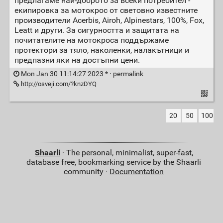
предлагаме най-доброто за всеки потребител -
екипировка за мотокрос от световно известните
производители Acerbis, Airoh, Alpinestars, 100%, Fox,
Leatt и други. За сигурността и защитата на
почитателите на мотокроса поддържаме
протектори за тяло, наколенки, налакътници и
предпазни яки на достъпни цени.
Mon Jan 30 11:14:27 2023 * ·
permalink
http://osveji.com/?knzDYQ
20
50
100
Shaarli
· The personal, minimalist, super-fast,
database free, bookmarking service by the Shaarli
community ·
Documentation